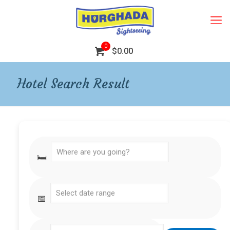
0
$0.00
Hotel Search Result
🛏️
📅