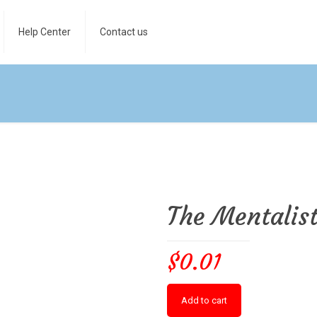
Help Center
Contact us
The Mentalist
$
0.01
Add to cart