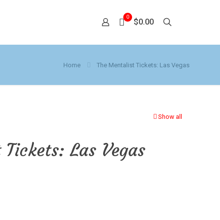
0
$0.00
Home
The Mentalist Tickets: Las Vegas
Show all
 Tickets: Las Vegas