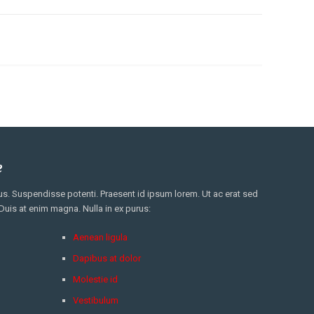
e
. Suspendisse potenti. Praesent id ipsum lorem. Ut ac erat sed
 Duis at enim magna. Nulla in ex purus:
Aenean ligula
Dapibus at dolor
Molestie id
Vestibulum