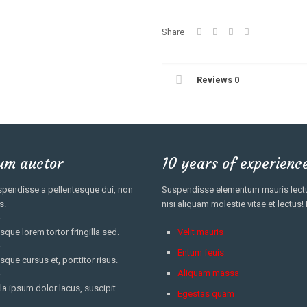
Share
Reviews
0
um auctor
10 years of experienc
pendisse a pellentesque dui, non
Suspendisse elementum mauris lectus
s.
nisi aliquam molestie vitae et lectus!
sque lorem tortor fringilla sed.
Velit mauris
Entum feuis
sque cursus et, porttitor risus.
Aliquam massa
la ipsum dolor lacus, suscipit.
Egestas quam